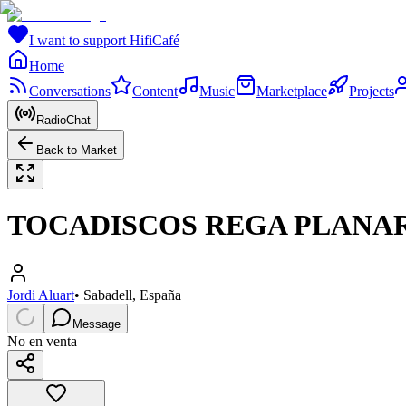
I want to support HifiCafé
Home
Conversations
Content
Music
Marketplace
Projects
RadioChat
Back to Market
TOCADISCOS REGA PLANA
Jordi Aluart
•
Sabadell, España
Message
No en venta