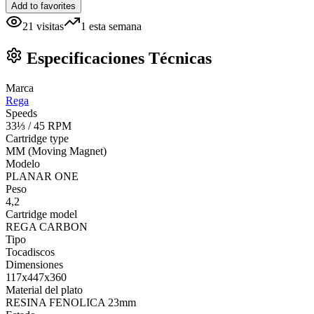
Add to favorites
21
visitas
1
esta semana
Especificaciones Técnicas
Marca
Rega
Speeds
33⅓ / 45 RPM
Cartridge type
MM (Moving Magnet)
Modelo
PLANAR ONE
Peso
4,2
Cartridge model
REGA CARBON
Tipo
Tocadiscos
Dimensiones
117x447x360
Material del plato
RESINA FENOLICA 23mm