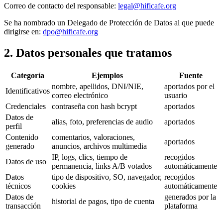
Correo de contacto del responsable:
legal@hificafe.org
Se ha nombrado un Delegado de Protección de Datos al que puede
dirigirse en:
dpo@hificafe.org
2. Datos personales que tratamos
Categoría
Ejemplos
Fuente
nombre, apellidos, DNI/NIE,
aportados por el
Identificativos
correo electrónico
usuario
Credenciales
contraseña con hash bcrypt
aportados
Datos de
alias, foto, preferencias de audio
aportados
perfil
Contenido
comentarios, valoraciones,
aportados
generado
anuncios, archivos multimedia
IP, logs, clics, tiempo de
recogidos
Datos de uso
permanencia, links A/B votados
automáticamente
Datos
tipo de dispositivo, SO, navegador,
recogidos
técnicos
cookies
automáticamente
Datos de
generados por la
historial de pagos, tipo de cuenta
transacción
plataforma