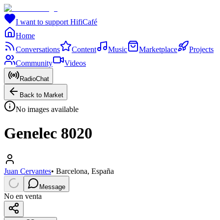
I want to support HifiCafé
Home
Conversations
Content
Music
Marketplace
Projects
Community
Videos
RadioChat
Back to Market
No images available
Genelec 8020
Juan Cervantes
•
Barcelona, España
Message
No en venta