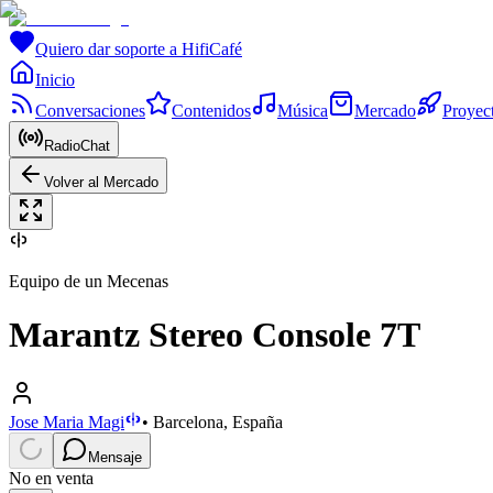
Quiero dar soporte a HifiCafé
Inicio
Conversaciones
Contenidos
Música
Mercado
Proyec
RadioChat
Volver al Mercado
Equipo de un Mecenas
Marantz Stereo Console 7T
Jose Maria Magi
•
Barcelona, España
Mensaje
No en venta