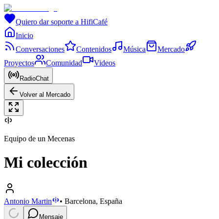
Quiero dar soporte a HifiCafé
Inicio
Conversaciones
Contenidos
Música
Mercado
Proyectos
Comunidad
Videos
RadioChat
Volver al Mercado
Equipo de un Mecenas
Mi colección
Antonio Martin
•
Barcelona, España
Mensaje