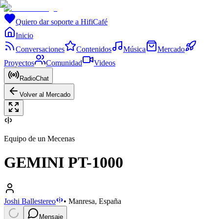
Quiero dar soporte a HifiCafé
Inicio
Conversaciones
Contenidos
Música
Mercado
Proyectos
Comunidad
Videos
RadioChat
Volver al Mercado
Equipo de un Mecenas
GEMINI PT-1000
Joshi Ballestereo
•
Manresa, España
Mensaje