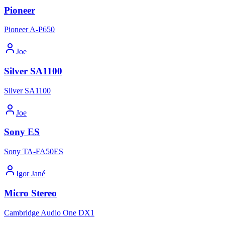
Pioneer
Pioneer A-P650
Joe
Silver SA1100
Silver SA1100
Joe
Sony ES
Sony TA-FA50ES
Igor Jané
Micro Stereo
Cambridge Audio One DX1