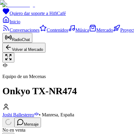
Quiero dar soporte a HifiCafé
Inicio
Conversaciones
Contenidos
Música
Mercado
Proyec
RadioChat
Volver al Mercado
Equipo de un Mecenas
Onkyo TX-NR474
Joshi Ballestereo
•
Manresa, España
Mensaje
No en venta