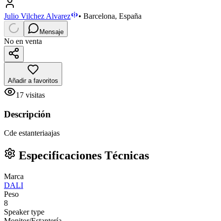
Julio Vilchez Alvarez
•
Barcelona, España
Mensaje
No en venta
Añadir a favoritos
17
visitas
Descripción
Cde estanteriaajas
Especificaciones Técnicas
Marca
DALI
Peso
8
Speaker type
Monitor/Estantería