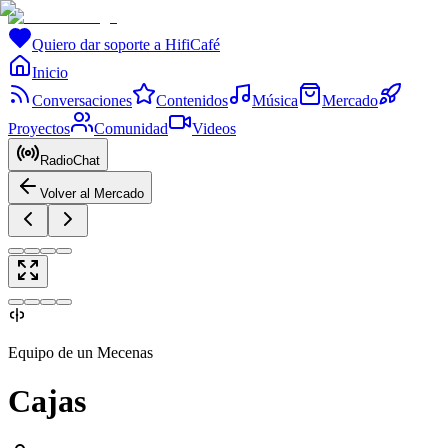
Quiero dar soporte a HifiCafé
Inicio
Conversaciones
Contenidos
Música
Mercado
Proyectos
Comunidad
Videos
RadioChat
Volver al Mercado
Equipo de un Mecenas
Cajas