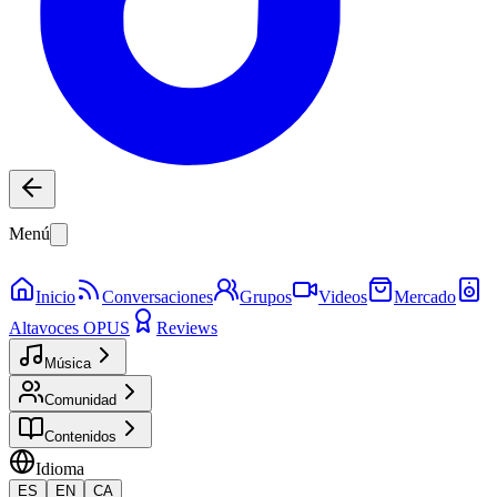
Menú
Inicio
Conversaciones
Grupos
Videos
Mercado
Altavoces OPUS
Reviews
Música
Comunidad
Contenidos
Idioma
ES
EN
CA