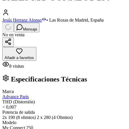
Jesús Herranz Alonso
•
Las Rozas de Madrid, España
Mensaje
No en venta
Añadir a favoritos
8
visitas
Especificaciones Técnicas
Marca
Advance Paris
THD (Distorsión)
< 0,007
Potencia de salida
2x 190 (8 ohmios) 2 x 280 (4 Ohmios)
Modelo
My Connect 250