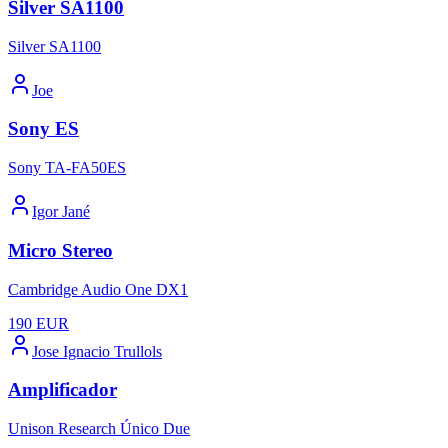
Silver SA1100
Silver SA1100
Joe
Sony ES
Sony TA-FA50ES
Igor Jané
Micro Stereo
Cambridge Audio One DX1
190
EUR
Jose Ignacio Trullols
Amplificador
Unison Research Único Due