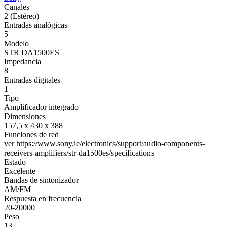
Canales
2 (Estéreo)
Entradas analógicas
5
Modelo
STR DA1500ES
Impedancia
8
Entradas digitales
1
Tipo
Amplificador integrado
Dimensiones
157,5 x 430 x 388
Funciones de red
ver https://www.sony.ie/electronics/support/audio-components-
receivers-amplifiers/str-da1500es/specifications
Estado
Excelente
Bandas de sintonizador
AM/FM
Respuesta en frecuencia
20-20000
Peso
13