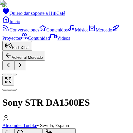
Quiero dar soporte a HifiCafé
Inicio
Conversaciones
Contenidos
Música
Mercado
Proyectos
Comunidad
Videos
RadioChat
Volver al Mercado
Sony STR DA1500ES
Alexander Tuebke
•
Sevilla, España