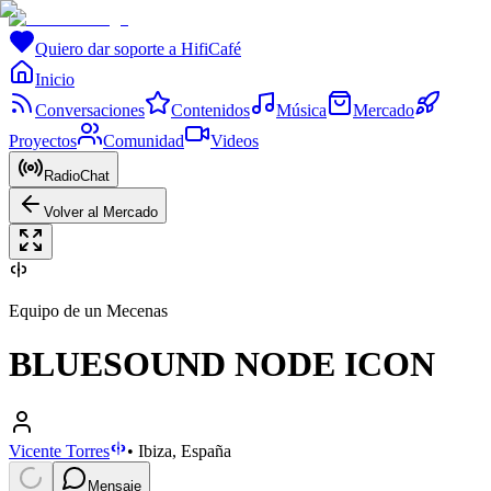
Quiero dar soporte a HifiCafé
Inicio
Conversaciones
Contenidos
Música
Mercado
Proyectos
Comunidad
Videos
RadioChat
Volver al Mercado
Equipo de un Mecenas
BLUESOUND NODE ICON
Vicente Torres
•
Ibiza, España
Mensaje