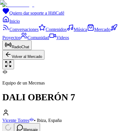
Quiero dar soporte a HifiCafé
Inicio
Conversaciones
Contenidos
Música
Mercado
Proyectos
Comunidad
Videos
RadioChat
Volver al Mercado
Equipo de un Mecenas
DALI OBERÓN 7
Vicente Torres
•
Ibiza, España
Mensaje