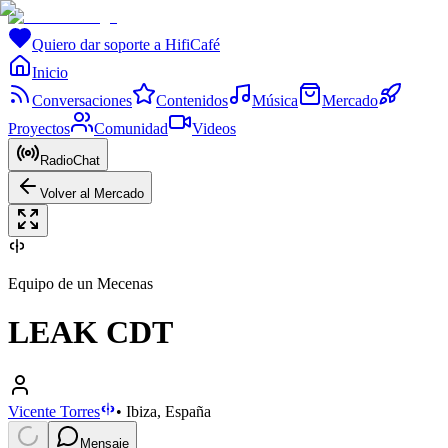
Quiero dar soporte a HifiCafé
Inicio
Conversaciones
Contenidos
Música
Mercado
Proyectos
Comunidad
Videos
RadioChat
Volver al Mercado
Equipo de un Mecenas
LEAK CDT
Vicente Torres
•
Ibiza, España
Mensaje