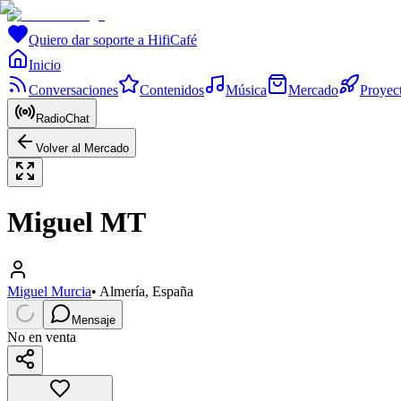
Quiero dar soporte a HifiCafé
Inicio
Conversaciones
Contenidos
Música
Mercado
Proyec
RadioChat
Volver al Mercado
Miguel MT
Miguel Murcia
•
Almería, España
Mensaje
No en venta