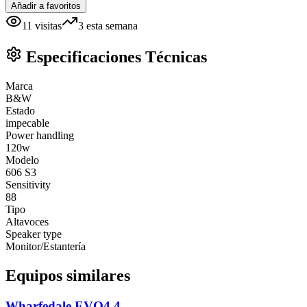
Añadir a favoritos
11
visitas
3
esta semana
Especificaciones Técnicas
Marca
B&W
Estado
impecable
Power handling
120w
Modelo
606 S3
Sensitivity
88
Tipo
Altavoces
Speaker type
Monitor/Estantería
Equipos similares
Wharfedale EVO4.4