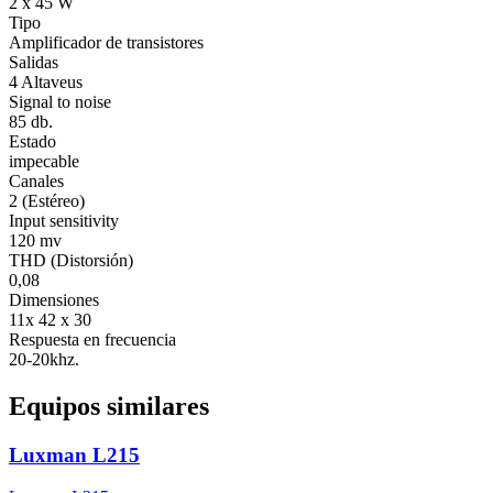
2 x 45 W
Tipo
Amplificador de transistores
Salidas
4 Altaveus
Signal to noise
85 db.
Estado
impecable
Canales
2 (Estéreo)
Input sensitivity
120 mv
THD (Distorsión)
0,08
Dimensiones
11x 42 x 30
Respuesta en frecuencia
20-20khz.
Equipos similares
Luxman L215