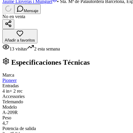
Jaume Lloveras i Munguet
•
Sta. Mª de Palautordera Barcelona, Es
Mensaje
No en venta
Añadir a favoritos
13
visitas
2
esta semana
Especificaciones Técnicas
Marca
Pioneer
Entradas
4 in+ 2 rec
Accessories
Telemando
Modelo
A-209R
Peso
4,7
Potencia de salida