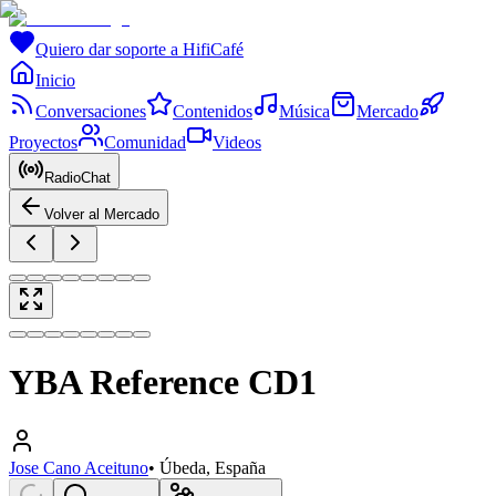
Quiero dar soporte a HifiCafé
Inicio
Conversaciones
Contenidos
Música
Mercado
Proyectos
Comunidad
Videos
RadioChat
Volver al Mercado
YBA Reference CD1
Jose Cano Aceituno
•
Úbeda, España