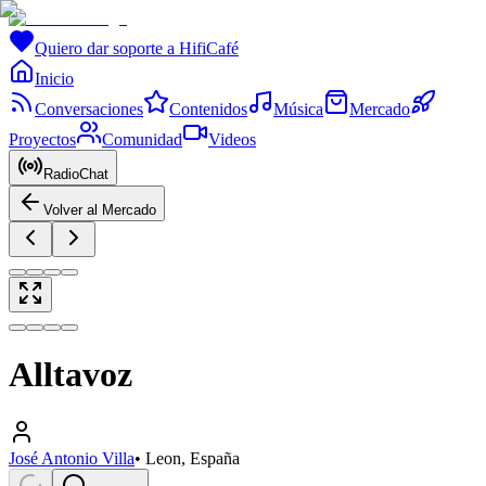
Quiero dar soporte a HifiCafé
Inicio
Conversaciones
Contenidos
Música
Mercado
Proyectos
Comunidad
Videos
RadioChat
Volver al Mercado
Alltavoz
José Antonio Villa
•
Leon, España