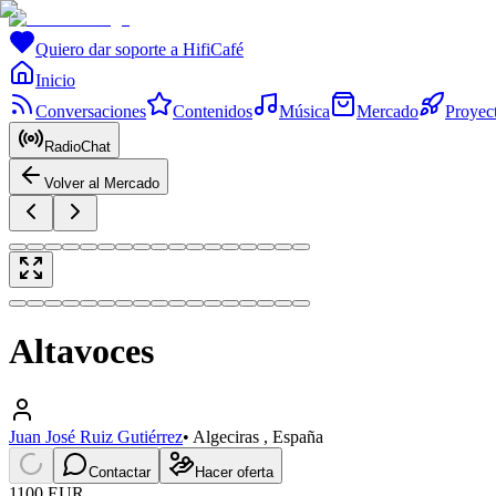
Quiero dar soporte a HifiCafé
Inicio
Conversaciones
Contenidos
Música
Mercado
Proyec
RadioChat
Volver al Mercado
Altavoces
Juan José Ruiz Gutiérrez
•
Algeciras , España
Contactar
Hacer oferta
1100 EUR