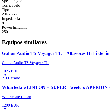
Speaker type
Torre/Suelo
Tipo
Altavoces
Impedancia
8
Power handling
250
Equipos similares
Galion Audio TS Voyager TL – Altavoces Hi-Fi de lín
Galion Audio TS Voyager TL
1025
EUR
Usuario
Wharfedale LINTON + SUPER Tweeters APERION
Wharfedale Linton
1200
EUR