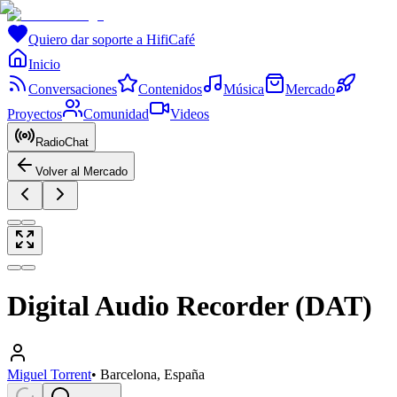
Quiero dar soporte a HifiCafé
Inicio
Conversaciones
Contenidos
Música
Mercado
Proyectos
Comunidad
Videos
RadioChat
Volver al Mercado
Digital Audio Recorder (DAT)
Miguel Torrent
•
Barcelona, España