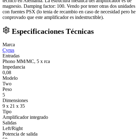
técnico en Alemania. La estructura metalica del amplificador es de
magnesio. Damping factor: 100. Vendo por tener otras dos unidades
con fuentes PSX (lo tenia de recambio en caso de necesidad pero he
conprovado que este amplificador es indestructible).
Especificaciones Técnicas
Marca
Cyrus
Entradas
Phono MM/MC, 5 x rca
Impedancia
0,08
Modelo
Two
Peso
5
Dimensiones
9 x 21 x 35
Tipo
Amplificador integrado
Salidas
Left/Right
Potencia de salida