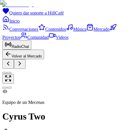
Quiero dar soporte a HifiCafé
Inicio
Conversaciones
Contenidos
Música
Mercado
Proyectos
Comunidad
Videos
RadioChat
Volver al Mercado
Equipo de un Mecenas
Cyrus Two