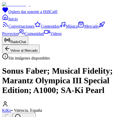
Quiero dar soporte a HifiCafé
Inicio
Conversaciones
Contenidos
Música
Mercado
Proyectos
Comunidad
Videos
RadioChat
Volver al Mercado
Sin imágenes disponibles
Sonus Faber; Musical Fidelity;
Marantz Olympica III Special
Edition; A1000; SA-Ki Pearl
KiKe
•
Valencia, España