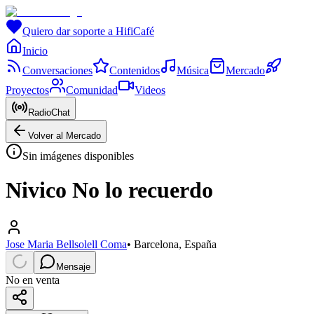
Quiero dar soporte a HifiCafé
Inicio
Conversaciones
Contenidos
Música
Mercado
Proyectos
Comunidad
Videos
RadioChat
Volver al Mercado
Sin imágenes disponibles
Nivico No lo recuerdo
Jose Maria Bellsolell Coma
•
Barcelona, España
Mensaje
No en venta