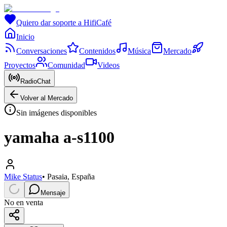
Quiero dar soporte a HifiCafé
Inicio
Conversaciones
Contenidos
Música
Mercado
Proyectos
Comunidad
Videos
RadioChat
Volver al Mercado
Sin imágenes disponibles
yamaha a-s1100
Mike Status
•
Pasaia, España
Mensaje
No en venta