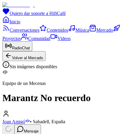
Quiero dar soporte a HifiCafé
Inicio
Conversaciones
Contenidos
Música
Mercado
Proyectos
Comunidad
Videos
RadioChat
Volver al Mercado
Sin imágenes disponibles
Equipo de un Mecenas
Marantz No recuerdo
Joan Amigó
•
Sabadell, España
Mensaje