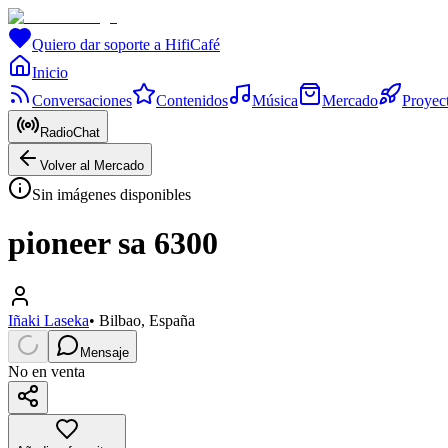
Quiero dar soporte a HifiCafé
Inicio
Conversaciones
Contenidos
Música
Mercado
Proyec
RadioChat
Volver al Mercado
Sin imágenes disponibles
pioneer sa 6300
Iñaki Laseka
•
Bilbao, España
Mensaje
No en venta