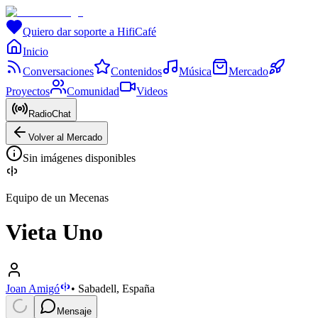
Quiero dar soporte a HifiCafé
Inicio
Conversaciones
Contenidos
Música
Mercado
Proyectos
Comunidad
Videos
RadioChat
Volver al Mercado
Sin imágenes disponibles
Equipo de un Mecenas
Vieta Uno
Joan Amigó
•
Sabadell, España
Mensaje