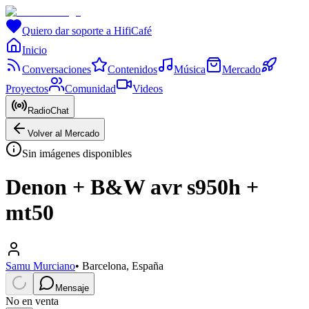
Quiero dar soporte a HifiCafé
Inicio
Conversaciones
Contenidos
Música
Mercado
Proyectos
Comunidad
Videos
RadioChat
Volver al Mercado
Sin imágenes disponibles
Denon + B&W avr s950h +
mt50
Samu Murciano
•
Barcelona, España
Mensaje
No en venta