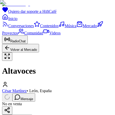
Quiero dar soporte a HifiCafé
Inicio
Conversaciones
Contenidos
Música
Mercado
Proyectos
Comunidad
Videos
RadioChat
Volver al Mercado
Altavoces
César Martínez
•
León, España
Mensaje
No en venta