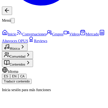
Menú
Inicio
Conversaciones
Grupos
Videos
Mercado
Altavoces OPUS
Reviews
Música
Comunidad
Contenidos
Idioma
ES
EN
CA
Traducir contenido
Inicia sesión para más funciones