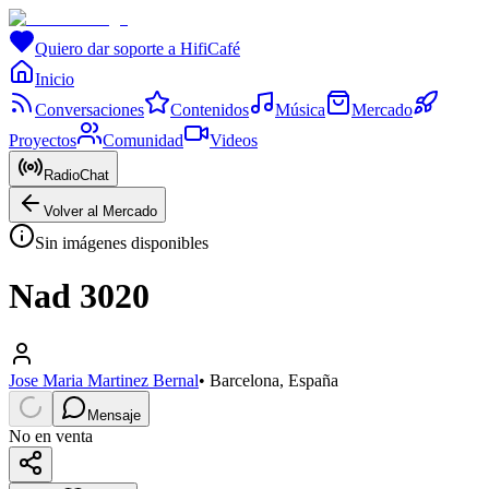
Quiero dar soporte a HifiCafé
Inicio
Conversaciones
Contenidos
Música
Mercado
Proyectos
Comunidad
Videos
RadioChat
Volver al Mercado
Sin imágenes disponibles
Nad 3020
Jose Maria Martinez Bernal
•
Barcelona, España
Mensaje
No en venta