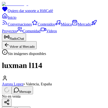
Quiero dar soporte a HifiCafé
Inicio
Conversaciones
Contenidos
Música
Mercado
Proyectos
Comunidad
Videos
RadioChat
Volver al Mercado
Sin imágenes disponibles
luxman l114
Aurora Lopez
•
Valencia, España
Mensaje
No en venta