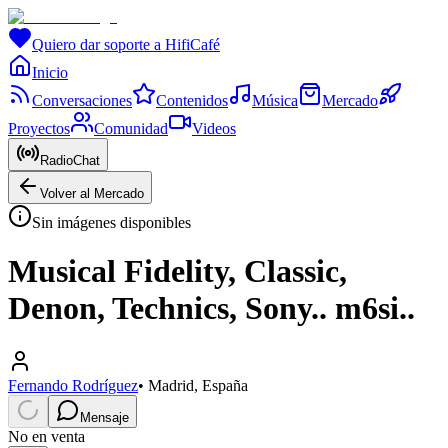
Quiero dar soporte a HifiCafé
Inicio
Conversaciones
Contenidos
Música
Mercado
Proyectos
Comunidad
Videos
RadioChat
Volver al Mercado
Sin imágenes disponibles
Musical Fidelity, Classic,
Denon, Technics, Sony.. m6si..
Fernando Rodríguez
•
Madrid, España
Mensaje
No en venta