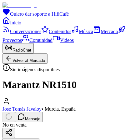
Quiero dar soporte a HifiCafé
Inicio
Conversaciones
Contenidos
Música
Mercado
Proyectos
Comunidad
Videos
RadioChat
Volver al Mercado
Sin imágenes disponibles
Marantz NR1510
José Tomás Javaloy
•
Murcia, España
Mensaje
No en venta