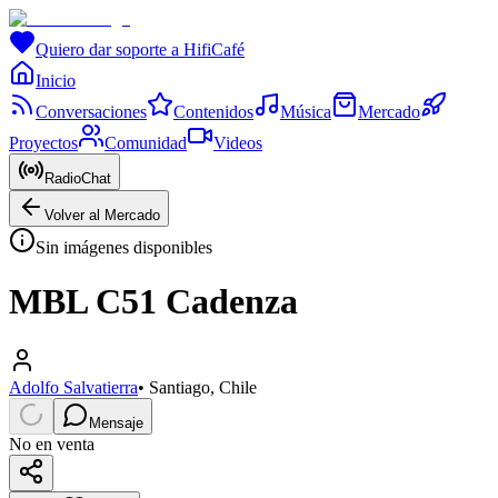
Quiero dar soporte a HifiCafé
Inicio
Conversaciones
Contenidos
Música
Mercado
Proyectos
Comunidad
Videos
RadioChat
Volver al Mercado
Sin imágenes disponibles
MBL C51 Cadenza
Adolfo Salvatierra
•
Santiago, Chile
Mensaje
No en venta