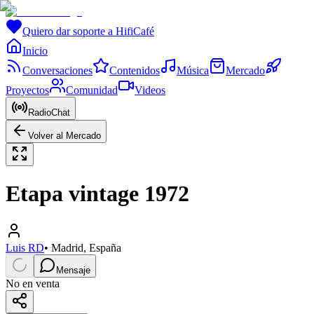
Quiero dar soporte a HifiCafé
Inicio
Conversaciones
Contenidos
Música
Mercado
Proyectos
Comunidad
Videos
RadioChat
Volver al Mercado
Etapa vintage 1972
Luis RD
•
Madrid, España
Mensaje
No en venta