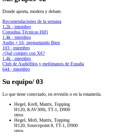
Donde aporta, modera y debate.
Recomendaciones de la semana
1.2k
·
miembro
Consultas Técnicas HiFi
1.4k
·
miembro
Audio + IA, preguntando Bien
103
·
miembro
¿Qué compro con X€?
1.4k
·
miembro
Club de Audiófilos y melómanos de España
644
·
miembro
Su equipo
/
03
Lo que tiene conectado, en revisión o en la estantería.
Hegel, Krell, Matrix, Topping
H120, KAV300i, TT-1, D900
otros
Hegel, Mofi, Matrix, Topping
H120, Sourcepoint 8, TT-1, D900
otros