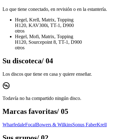
Lo que tiene conectado, en revisión o en la estantería.
Hegel, Krell, Matrix, Topping
H120, KAV300i, TT-1, D900
otros
Hegel, Mofi, Matrix, Topping
H120, Sourcepoint 8, TT-1, D900
otros
Su discoteca
/
04
Los discos que tiene en casa y quiere enseñar.
Todavía no ha compartido ningún disco.
Marcas favoritas
/
05
Wharfedale
Focal
Bowers & Wilkins
Sonus Faber
Krell
Sus grupos
/
02