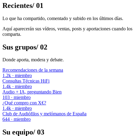
Recientes
/
01
Lo que ha compartido, comentado y subido en los últimos días.
Aquí aparecerán sus vídeos, ventas, posts y aportaciones cuando los
comparta.
Sus grupos
/
02
Donde aporta, modera y debate.
Recomendaciones de la semana
1.2k
·
miembro
Consultas Técnicas HiFi
1.4k
·
miembro
Audio + IA, preguntando Bien
103
·
miembro
¿Qué compro con X€?
1.4k
·
miembro
Club de Audiófilos y melómanos de España
644
·
miembro
Su equipo
/
03