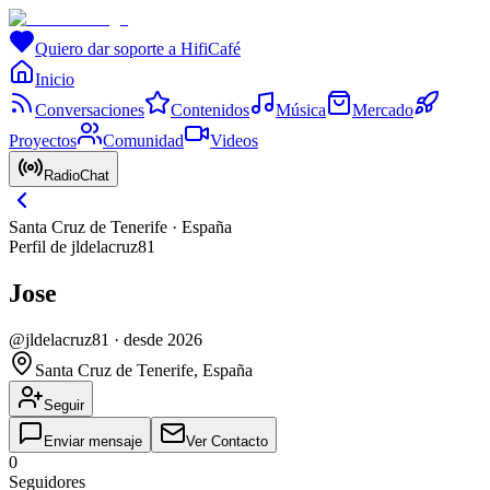
Quiero dar soporte a HifiCafé
Inicio
Conversaciones
Contenidos
Música
Mercado
Proyectos
Comunidad
Videos
RadioChat
Santa Cruz de Tenerife · España
Perfil de
jldelacruz81
Jose
@
jldelacruz81
·
desde 2026
Santa Cruz de Tenerife, España
Seguir
Enviar mensaje
Ver Contacto
0
Seguidores