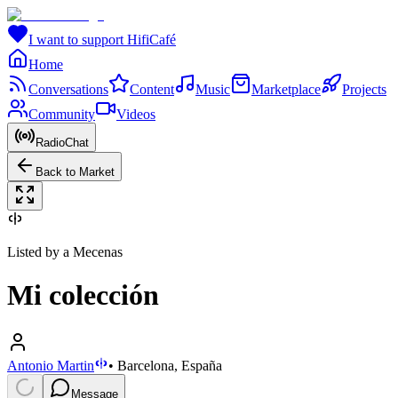
I want to support HifiCafé
Home
Conversations
Content
Music
Marketplace
Projects
Community
Videos
RadioChat
Back to Market
Listed by a Mecenas
Mi colección
Antonio Martin
•
Barcelona, España
Message