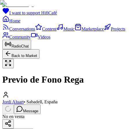
I want to support HifiCafé
Home
Conversations
Content
Music
Marketplace
Projects
Community
Videos
RadioChat
Back to Market
Previo de Fono Rega
Jordi Aluart
•
Sabadell, España
Message
No en venta