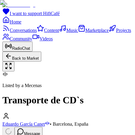
I want to support HifiCafé
Home
Conversations
Content
Music
Marketplace
Projects
Community
Videos
RadioChat
Back to Market
Listed by a Mecenas
Transporte de CD`s
Eduardo García Canet
•
Barcelona, España
Message