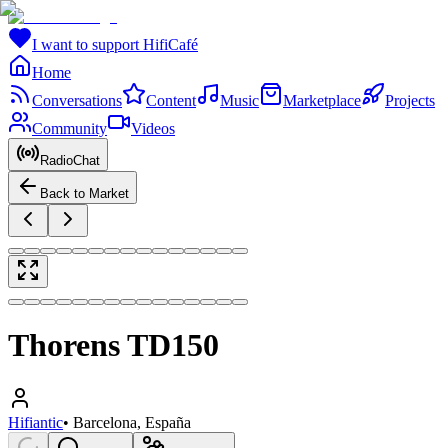
I want to support HifiCafé
Home
Conversations
Content
Music
Marketplace
Projects
Community
Videos
RadioChat
Back to Market
Thorens TD150
Hifiantic
•
Barcelona, España