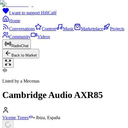
I want to support HifiCafé
Home
Conversations
Content
Music
Marketplace
Projects
Community
Videos
RadioChat
Back to Market
Listed by a Mecenas
Cambridge Audio AXR85
Vicente Torres
•
Ibiza, España