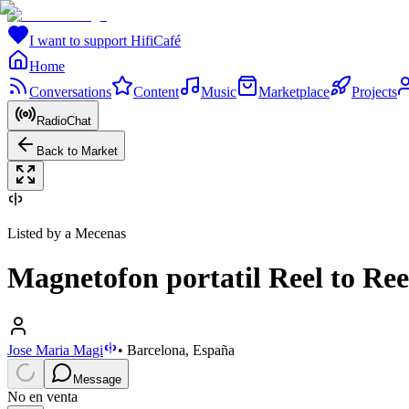
I want to support HifiCafé
Home
Conversations
Content
Music
Marketplace
Projects
RadioChat
Back to Market
Listed by a Mecenas
Magnetofon portatil Reel to Ree
Jose Maria Magi
•
Barcelona, España
Message
No en venta