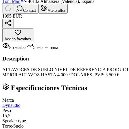
Toni Marí
•
46132 Almassera (Valencia), España
Contact
Make offer
1995 EUR
Add to favorites
86
visitas
5
esta semana
Description
ALTAVOCES DE SUELO NIVEL DE REFERENCIA PRODUCT
MEJOR ALTAVOZ HASTA 4.000 ºDOLARES. PVP: 3.500 €
Especificaciones Técnicas
Marca
Dynaudio
Peso
15,5
Speaker type
Torre/Suelo