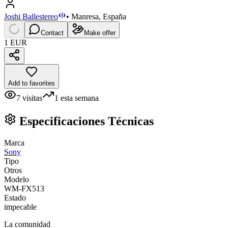
Joshi Ballestereo
•
Manresa, España
Contact
Make offer
1 EUR
Add to favorites
7
visitas
1
esta semana
Especificaciones Técnicas
Marca
Sony
Tipo
Otros
Modelo
WM-FX513
Estado
impecable
La comunidad