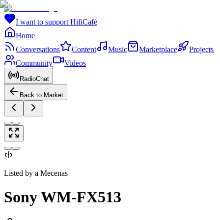
I want to support HifiCafé
Home
Conversations
Content
Music
Marketplace
Projects
Community
Videos
RadioChat
Back to Market
Listed by a Mecenas
Sony WM-FX513