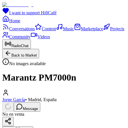
I want to support HifiCafé
Home
Conversations
Content
Music
Marketplace
Projects
Community
Videos
RadioChat
Back to Market
No images available
Marantz PM7000n
Jorge García
•
Madrid, España
Message
No en venta