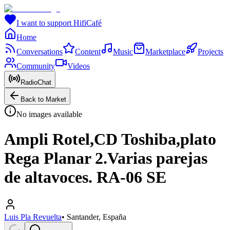
I want to support HifiCafé
Home
Conversations
Content
Music
Marketplace
Projects
Community
Videos
RadioChat
Back to Market
No images available
Ampli Rotel,CD Toshiba,plato
Rega Planar 2.Varias parejas
de altavoces. RA-06 SE
Luis Pla Revuelta
•
Santander, España