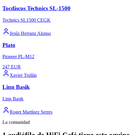
Tocdiscos Technics SL-1500
Technics SL1500 CEGK
Jesús Herranz Alonso
Plato
Pioneer PL-M12
247
EUR
Xavier Trullàs
Linn Basik
Linn Basik
Roger Martínez Serres
La comunidad
1 audiófilo de HiFi Café tiene este equipo