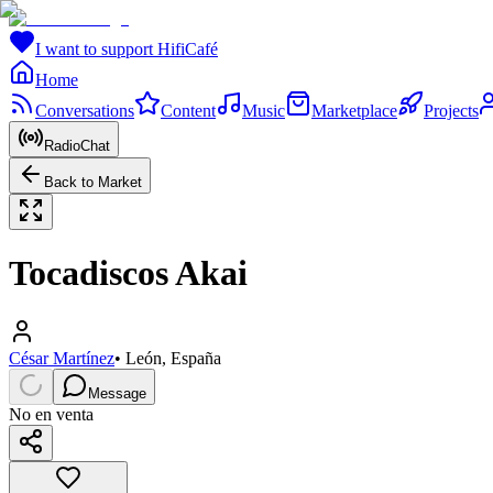
I want to support HifiCafé
Home
Conversations
Content
Music
Marketplace
Projects
RadioChat
Back to Market
Tocadiscos Akai
César Martínez
•
León, España
Message
No en venta