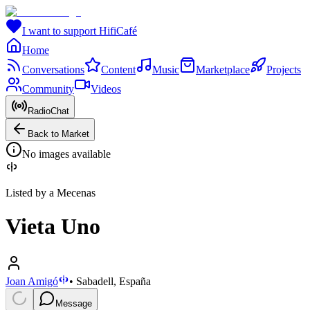
I want to support HifiCafé
Home
Conversations
Content
Music
Marketplace
Projects
Community
Videos
RadioChat
Back to Market
No images available
Listed by a Mecenas
Vieta Uno
Joan Amigó
•
Sabadell, España
Message