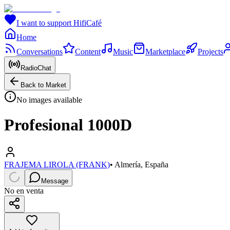
I want to support HifiCafé
Home
Conversations
Content
Music
Marketplace
Projects
RadioChat
Back to Market
No images available
Profesional 1000D
FRAJEMA LIROLA (FRANK)
•
Almería, España
Message
No en venta