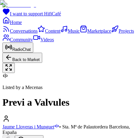
I want to support HifiCafé
Home
Conversations
Content
Music
Marketplace
Projects
Community
Videos
RadioChat
Back to Market
Listed by a Mecenas
Previ a Valvules
Jaume Lloveras i Munguet
•
Sta. Mª de Palautordera Barcelona,
España