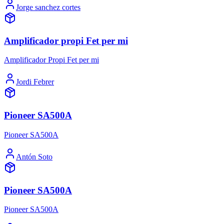
Jorge sanchez cortes
Amplificador propi Fet per mi
Amplificador Propi Fet per mi
Jordi Febrer
Pioneer SA500A
Pioneer SA500A
Antón Soto
Pioneer SA500A
Pioneer SA500A