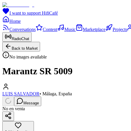
I want to support HifiCafé
Home
Conversations
Content
Music
Marketplace
Projects
RadioChat
Back to Market
No images available
Marantz SR 5009
LUIS SALVADOR
•
Málaga, España
Message
No en venta